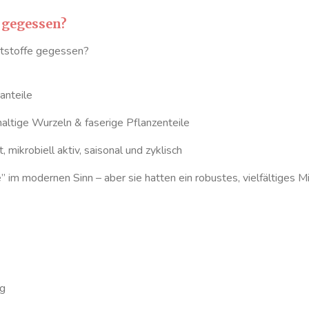
 gegessen?
aststoffe gegessen?
nanteile
haltige Wurzeln & faserige Pflanzenteile
 mikrobiell aktiv, saisonal und zyklisch
e” im modernen Sinn – aber sie hatten ein robustes, vielfältiges M
ng