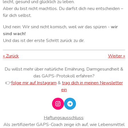
leicht, gesund und glücklich zu leben.
Aber du bist nicht machtlos. Du darfst dich neu entscheiden –
für dich selbst.
Und nein: Wir sind nicht komisch, weil wir das spüren -
wir
sind wach!
Und das ist der erste Schritt zurück zu dir.
«
Zurück
Weiter
»
Du willst mehr über natürliche Ernährung, Darmgesundheit &
das GAPS-Protokoll erfahren?
👉
folge mir auf Instagram
&
trag dich in meinen Newsletter
ein
I
T
n
e
s
l
Haftungsausschluss
:
t
e
Als zertifizierter GAPS-Coach zeige ich auf, wie Lebensmittel
a
g